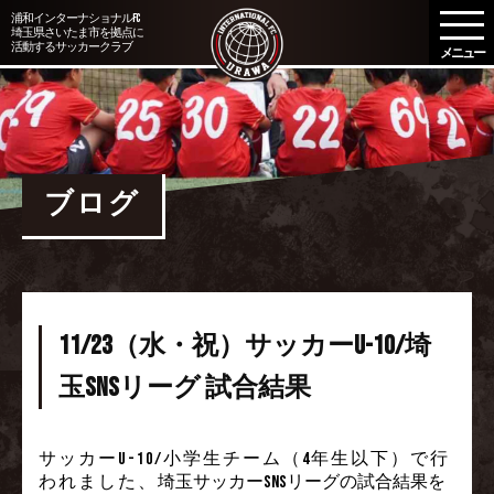
メ
浦和インターナショナルFC
埼玉県さいたま市を拠点に
ニ
活動するサッカークラブ
ュ
ー
を
開
く
ブログ
11/23（水・祝）サッカーU-10/埼
玉SNSリーグ 試合結果
サッカーU-10/小学生チーム（4年生以下）で行
われました、
埼玉サッカーSNSリーグの試合結果を