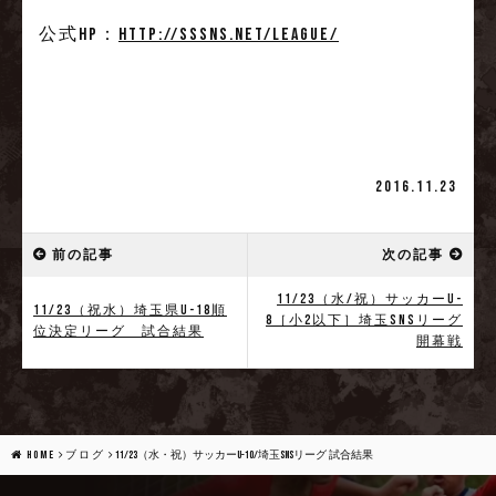
公式HP：
http://sssns.net/league/
2016.11.23
前の記事
次の記事
11/23（水/祝）サッカーU-
11/23（祝水）埼玉県U-18順
8［小2以下］埼玉SNSリーグ
位決定リーグ 試合結果
開幕戦
HOME
ブログ
11/23（水・祝）サッカーU-10/埼玉SNSリーグ 試合結果