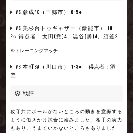
vs 彦成FC（三郷市） 0-5●
vs 美杉台トゥギャザー（飯能市） 10-
2○ 得点者：太田(尭)4、澁谷(勇)4、須釜2
※トレーニングマッチ
vs 本町SA（川口市） 1-3●
得点者：須
釜
戦評
攻守共にボールがないところの動きを意識する
ように働きかけ試合に臨みました。相手の実力
もあり、うまくいかないところもありました