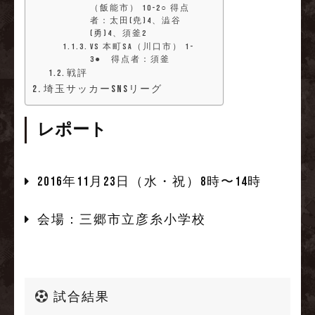
（飯能市） 10-2○ 得点
者：太田(尭)4、澁谷
(勇)4、須釜2
vs 本町SA（川口市） 1-
3● 得点者：須釜
戦評
埼玉サッカーSNSリーグ
レポート
2016年11月23日（水・祝）8時〜14時
会場：三郷市立彦糸小学校
試合結果