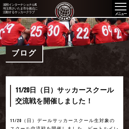
メ
浦和インターナショナルFC
埼玉県さいたま市を拠点に
ニ
活動するサッカークラブ
ュ
ー
を
開
く
ブログ
11/20日（日）サッカースクール
交流戦を開催しました！
11/20（日）デールサッカースクール生対象の
スクール交流戦を開催しました。ビートルイレ