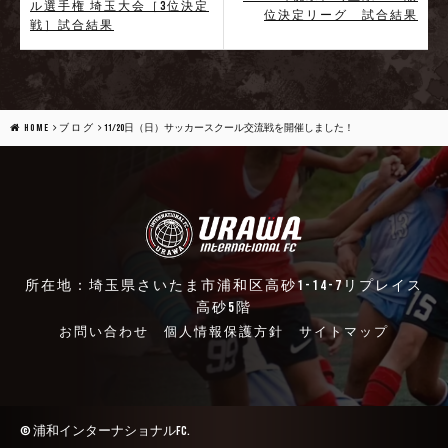
ル選手権 埼玉大会［3位決定
位決定リーグ 試合結果
戦］試合結果
HOME
ブログ
11/20日（日）サッカースクール交流戦を開催しました！
所在地：埼玉県さいたま市浦和区高砂1-14-7リプレイス
高砂5階
お問い合わせ
個人情報保護方針
サイトマップ
© 浦和インターナショナルFC.