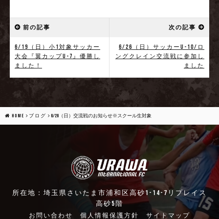
前の記事
次の記事
6/19（日）小1対象サッカー
6/26（日）サッカーU-10/ロ
大会『翼カップU-7』優勝し
ングクレイン交流戦に参加し
ました！
ました
HOME
ブログ
6/26（日）交流戦のお知らせ※スクール生対象
所在地：埼玉県さいたま市浦和区高砂1-14-7リプレイス
高砂5階
お問い合わせ
個人情報保護方針
サイトマップ