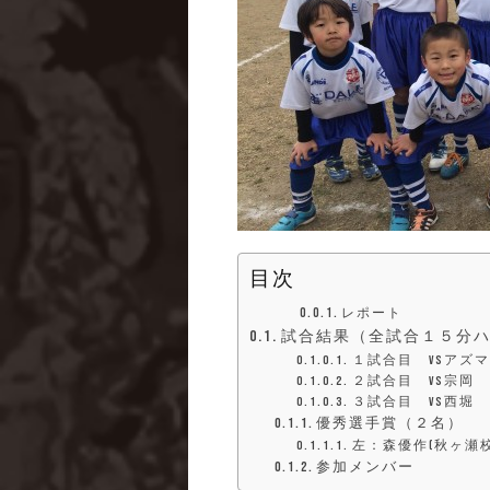
目次
レポート
試合結果（全試合１５分
１試合目 VSアズマ
２試合目 VS宗岡
３試合目 VS西堀
優秀選手賞（２名）
左：森優作(秋ヶ瀬
参加メンバー