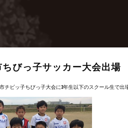
志木市ちびっ子サッカー大会出場
）志木市チビッ子ちびっ子大会に3年生以下のスクール生で出