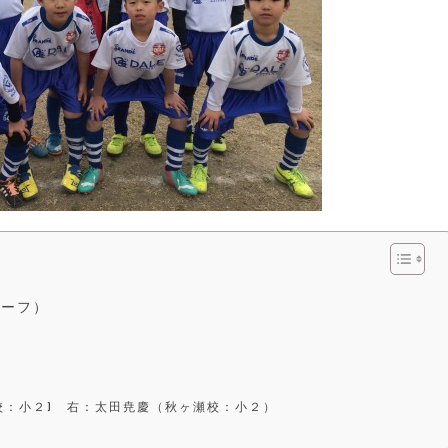
ハーフ）
校：小２) 右：太田尭慶（秋ヶ瀬校：小２）