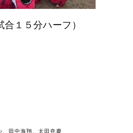
試合１５分ハーフ）
心、田中海翔、太田尭慶