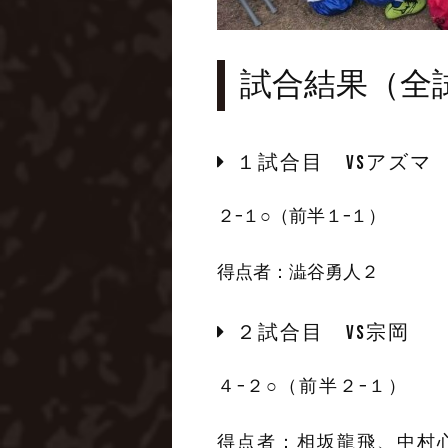
試合結果（全
１試合目 VSアズマ
２−１○（前半１−１）
得点者：澁谷勇人２
２試合目 VS宗岡
４−２○（前半２−１）
得点者：相坂龍飛、中村