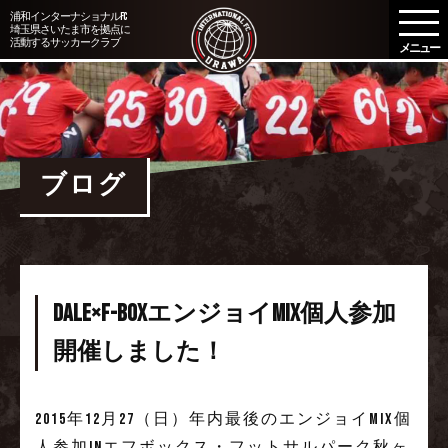
メ
浦和インターナショナルFC
埼玉県さいたま市を拠点に
ニ
活動するサッカークラブ
ュ
ー
を
開
く
ブログ
DALE×f-boxエンジョイMIX個人参加
開催しました！
2015年12月27（日）年内最後のエンジョイMIX個
人参加inエフボックス・フットサルパーク秋ヶ