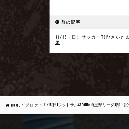
前の記事
11/15（日）サッカーTOP/さい
果
11/15(日)フットサルSecond/埼玉県リーグ4部・
HOME
ブログ