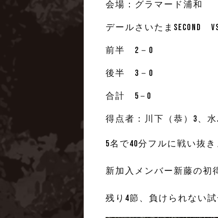
会場：グラマード浦和
デールさいたまSecond vs 
前半 2－0
後半 3－0
合計
5－0
得点者：川下（恭）3、
5名で40分フルに戦い抜
新加入メンバー新藤の初
残り4節、負けられない