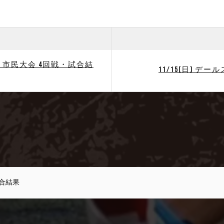
たま市民大会 4回戦・試合結
11/15(日) デー
試合結果