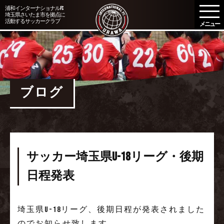
メ
浦和インターナショナルFC
埼玉県さいたま市を拠点に
ニ
活動するサッカークラブ
ュ
ー
を
開
く
ブログ
サッカー埼玉県U-18リーグ・後期
日程発表
埼玉県U-18リーグ、後期日程が発表されました
のでお知らせ致します。