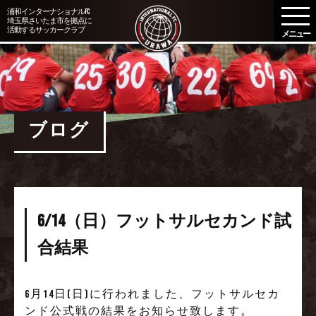
メ
浦和インターナショナルFC
埼玉県さいたま市を拠点に
ニ
活動するサッカークラブ
ュ
ー
を
開
く
ブログ
6/14（日）フットサルセカンド試
合結果
6月14日(日)に行われました、フットサルセカ
ンド公式戦の結果をお知らせ致します。