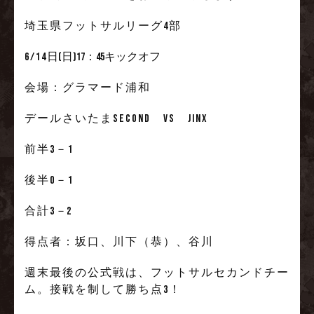
埼玉県フットサルリーグ4部
6/14
日(日)17：45キックオフ
会場：グラマード浦和
デールさいたまSecond VS jinx
前半3－1
後半0－1
合計3
－2
得点者：坂口、川下（恭）、谷川
週末最後の公式戦は、フットサルセカンドチー
ム。接戦を制して勝ち点3！