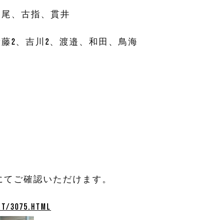
尾、古指、貫井
藤2、吉川2、渡邉、和田、鳥海
にてご確認いただけます。
nt/3075.html