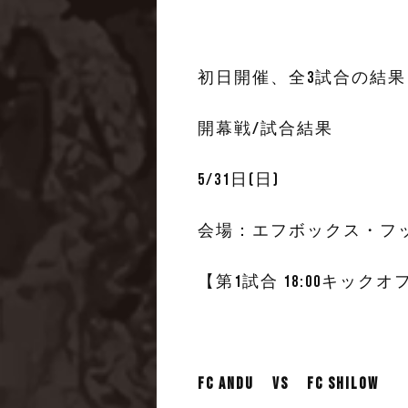
初日開催、全3試合の結
開幕戦/試合結果
5/31日(日)
会場：エフボックス・フ
【第1
試合 18:00キ
FC ANDU vs FC SHILOW