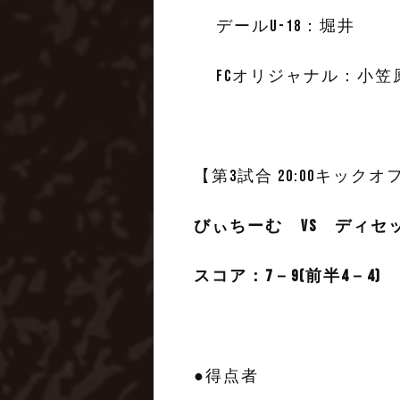
デールU-18：堀井
FCオリジャナル：小笠
【第3試合 20:00キックオ
びぃちーむ vs ディセ
スコア：7－9(前半4－4)
●得点者