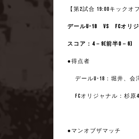
【第2試合 19:00キックオ
デールU-18 vs FCオリ
スコア：4－9(前半0－6)
●
得点者
デールU-18：堀井、会
FCオリジャナル：杉原4
●マンオブザマッチ