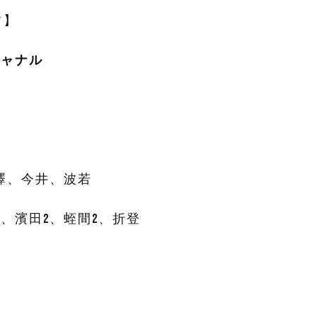
フ】
ジャナル
澤、今井、波若
、濱田2、蛭間2、折登