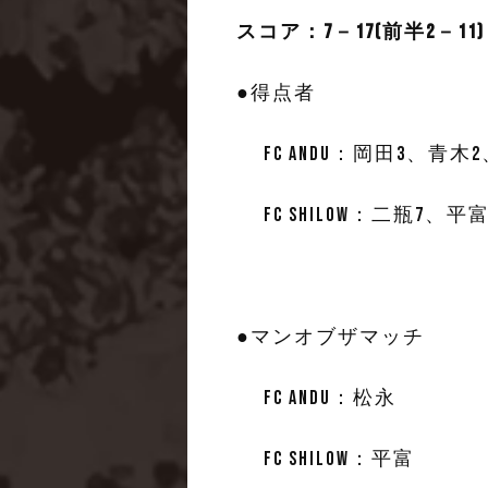
スコア：7－17(前半2－11)
●得点者
FC ANDU：岡田3、青木
FC SHILOW：二瓶7
●マンオブザマッチ
FC ANDU：松永
FC SHILOW：平富