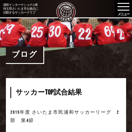
メ
浦和インターナショナルFC
埼玉県さいたま市を拠点に
ニ
活動するサッカークラブ
ュ
ー
を
開
く
ブログ
サッカーTOP試合結果
2015年度
さいたま市民浦和サッカーリーグ 2
部 第4節