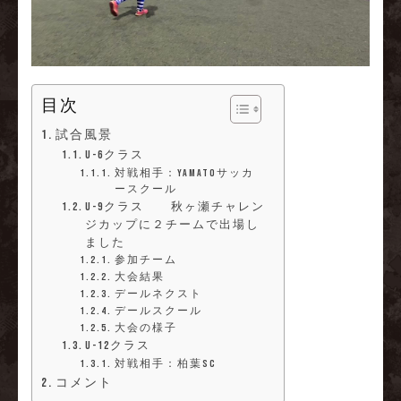
目次
試合風景
U-6クラス
対戦相手：YAMATOサッカ
ースクール
U-9クラス 秋ヶ瀬チャレン
ジカップに２チームで出場し
ました
参加チーム
大会結果
デールネクスト
デールスクール
大会の様子
U-12クラス
対戦相手：柏葉SC
コメント