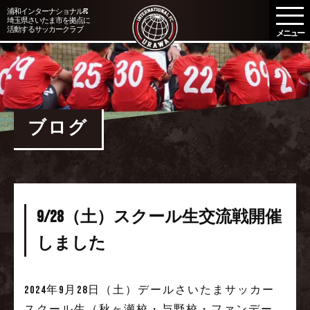
メ
浦和インターナショナルFC
埼玉県さいたま市を拠点に
ニ
活動するサッカークラブ
ュ
ー
を
開
く
ブログ
9/28（土）スクール生交流戦開催
しました
2024年9月28日（土）デールさいたまサッカー
スクール生（秋ヶ瀬校・与野校・ファンデー