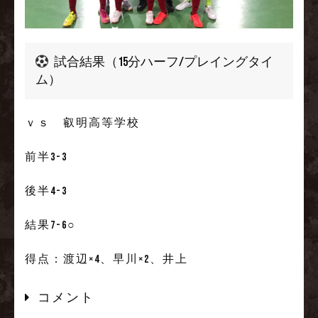
試合結果（15分ハーフ/プレイングタイ
ム）
ｖｓ 叡明高等学校
前半3-3
後半4-3
結果7-6○
得点：渡辺×4、早川×2、井上
コメント