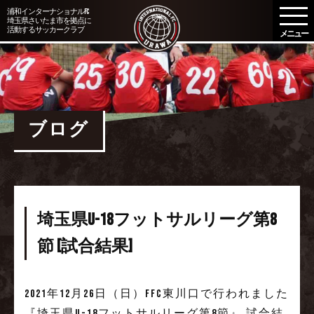
メ
浦和インターナショナルFC
埼玉県さいたま市を拠点に
ニ
活動するサッカークラブ
ュ
ー
を
開
く
ブログ
埼玉県U-18フットサルリーグ第8
節 [試合結果]
2021年12月26日（日）FFC東川口で行われました
『埼玉県U-18フットサルリーグ第8節』 試合結