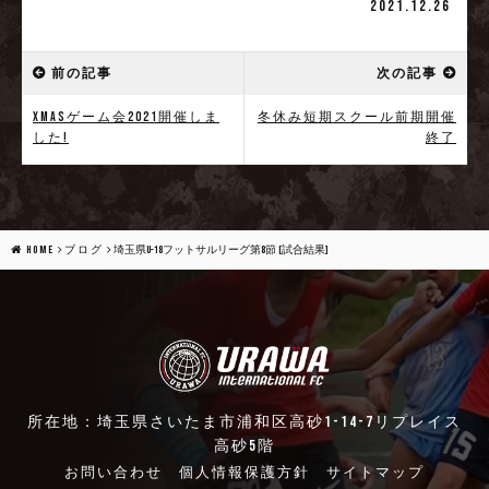
2021.12.26
前の記事
次の記事
Xmasゲーム会2021開催しま
冬休み短期スクール前期開催
した!
終了
HOME
ブログ
埼玉県U-18フットサルリーグ第8節 [試合結果]
所在地：埼玉県さいたま市浦和区高砂1-14-7リプレイス
高砂5階
お問い合わせ
個人情報保護方針
サイトマップ