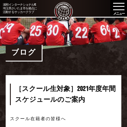
メ
浦和インターナショナルFC
埼玉県さいたま市を拠点に
ニ
活動するサッカークラブ
ュ
ー
を
開
く
ブログ
［スクール生対象］2021年度年間
スケジュールのご案内
スクール在籍者の皆様へ