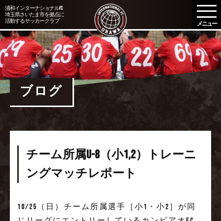
メ
浦和インターナショナルFC
埼玉県さいたま市を拠点に
ニ
活動するサッカークラブ
ュ
ー
を
開
く
ブログ
チーム所属U-8（小1,2）トレーニ
ングマッチレポート
10/25
（日）チーム所属選手［小1・小2］が同
じリーグにエントリーしているカンピアオFC、