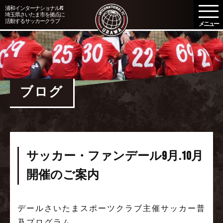
メ
浦和インターナショナルFC
埼玉県さいたま市を拠点に
ニ
活動するサッカークラブ
ュ
ー
を
開
く
ブログ
サッカー・ファンデール9月.10月
開催のご案内
デールさいたまスポーツクラブ主催サッカー普
及プログラム