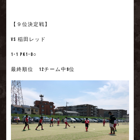
【９位決定戦】
VS 稲田レッド
1-1 PK1-0○
最終順位 12チーム中9位