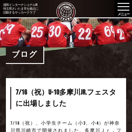
メ
浦和インターナショナルFC
埼玉県さいたま市を拠点に
ニ
活動するサッカークラブ
ュ
ー
を
開
く
ブログ
7/16（祝）U-10多摩川Jr.フェスタ
に出場しました
7/16（祝）、小学生チーム（小3、小4）が神奈
川県川崎市で開催されました、多摩川Ｊｒ．フ