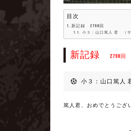
目次
新記録 2798回
小３：山口篤人 君 （サ
新記録
2798回
小３：山口篤人 君
篤人君、おめでとうござ