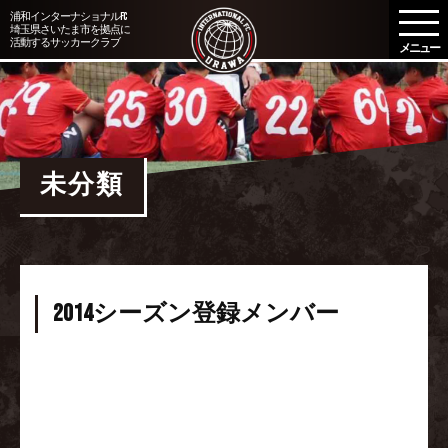
メ
浦和インターナショナルFC
埼玉県さいたま市を拠点に
ニ
活動するサッカークラブ
ュ
ー
を
開
く
未分類
2014シーズン登録メンバー