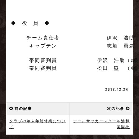
◆ 役 員 ◆
チーム責任者
伊沢 浩助
キャプテン
志垣 勇気
帯同審判員
伊沢 浩助（3級
帯同審判員
松田 塁 （4級
2012.12.24
前の記事
次の記事
クラブの年末年始休業につい
デールサッカースクール浦和
て
美園校