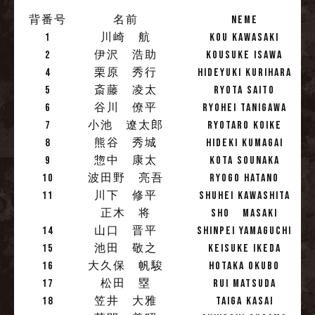
背番号
名前
NEME
1
川崎 航
KOU KAWASAKI
2
伊沢 浩助
KOUSUKE ISAWA
4
栗原 秀行
HIDEYUKI KURIHARA
5
斎藤 凌太
RYOTA SAITO
6
谷川 僚平
RYOHEI TANIGAWA
7
小池 遼太郎
RYOTARO KOIKE
8
熊谷 秀城
HIDEKI KUMAGAI
9
惣中 康太
KOTA SOUNAKA
10
波田野 亮吾
RYOGO HATANO
11
川下 修平
SHUHEI KAWASHITA
正木 将
SHO MASAKI
14
山口 晋平
SHINPEI YAMAGUCHI
15
池田 敬之
KEISUKE IKEDA
16
大久保 帆駿
HOTAKA OKUBO
17
松田 塁
RUI MATSUDA
18
笠井 大雅
TAIGA KASAI