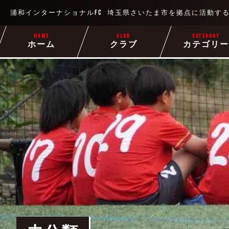
浦和インターナショナルFC
埼玉県さいたま市を拠点に
活動す
HOME
CLUB
CATEGORY
ホーム
クラブ
カテゴリ